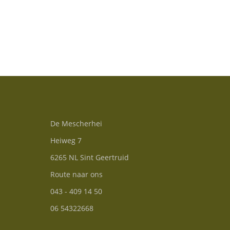
De Mescherhei
Heiweg 7
6265 NL Sint Geertruid
Route naar ons
043 - 409 14 50
06 54322668